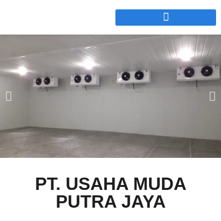
Cold Storage Indonesia
PT. USAHA MUDA
Specialist Cold Storage Sejak 1989
PUTRA JAYA