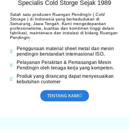
Tentang Kami
Specialis Cold Storge Sejak 1989
fafafa slot machine
Salah satu produsen Ruangan Pendingin (
Cold
Storage
) di Indonesia yang berkedudukan di
Semarang, Jawa Tengah. Kami mengedepankan
profesionalisme, kualitas dan komitmen tinggi dalam
fabrikasi, maintenace dan instalasi di bidang Ruangan
Pendingin.
แบ ล็ ค แจ็ ค ออนไลน์
Penggunaan material sheet metal dan mesin
pendingin berstandart internasional ISO.
Pelayanan Perakitan & Pemasangan Mesin
Pendingin oleh tenaga kerja yang kompeten.
Produk yang dirancang dapat menyesuaikan
kebutuhan customer
TENTANG KAMI